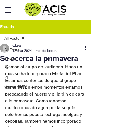
Entrada
All Posts
c.jara
All Posts
18 mar 2024
1 min de lectura
Se acerca la primavera
Tallers
Somos el grupo de jardinería. Hace un 
UEC
mes se ha incorporado María del Pilar. 
PFI
Estamos contentos de que el grupo 
Centre ACIS
aumente. En estos momentos estamos 
preparando el huerto y el jardín de cara 
a la primavera. Como tenemos 
restricciones de agua por la sequía , 
solo hemos puesto lechuga, acelgas y 
cebollas. También hemos incorporado 