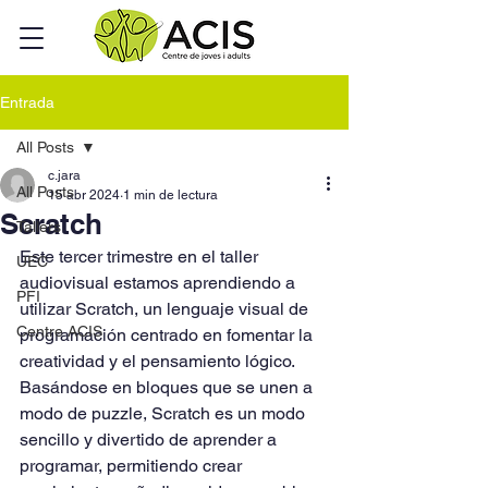
Entrada
All Posts
c.jara
All Posts
15 abr 2024
1 min de lectura
Scratch
Tallers
Este tercer trimestre en el taller 
UEC
audiovisual estamos aprendiendo a 
PFI
utilizar Scratch, un lenguaje visual de 
Centre ACIS
programación centrado en fomentar la 
creatividad y el pensamiento lógico.
Basándose en bloques que se unen a 
modo de puzzle, Scratch es un modo 
sencillo y divertido de aprender a 
programar, permitiendo crear 