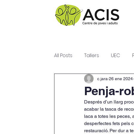
All Posts
Tallers
UEC
c.jara
26 ene 2024
Penja-ro
Després d’un llarg proc
acabar la tasca de reco
laca a totes les peces,
desperfectes fets pels c
restauració. Per dur a t