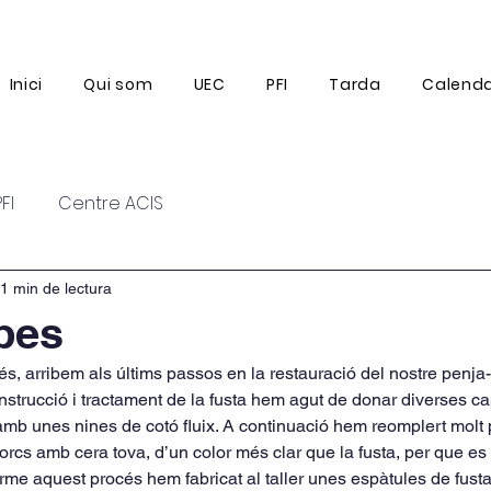
Inici
Qui som
UEC
PFI
Tarda
Calenda
PFI
Centre ACIS
1 min de lectura
bes
és, arribem als últims passos en la restauració del nostre penja-
nstrucció i tractament de la fusta hem agut de donar diverses 
 amb unes nines de cotó fluix. A continuació hem reomplert molt p
orcs amb cera tova, d’un color més clar que la fusta, per que es 
erme aquest procés hem fabricat al taller unes espàtules de fusta 