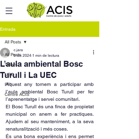
Entrada
All Posts
c.jara
All Posts
5 dic 2024
1 min de lectura
L’aula ambiental Bosc
Tallers
Turull i La UEC
UEC
Aquest any tornem a participar amb 
PFI
l’aula ambiental Bosc Turull per fer 
Centre ACIS
l’aprenentatge i servei comunitari.
El Bosc Turull és una finca de propietat 
municipal on anem a fer practiques. 
Ajudem al seu manteniment, a la seva 
renaturalització i més coses.
És una bona experiència i ens permet 