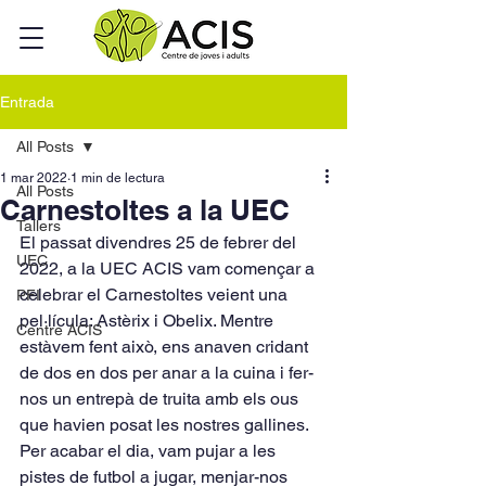
Entrada
All Posts
1 mar 2022
1 min de lectura
All Posts
Carnestoltes a la UEC
Tallers
El passat divendres 25 de febrer del 
UEC
2022, a la UEC ACIS vam començar a 
celebrar el Carnestoltes veient una 
PFI
pel·lícula: Astèrix i Obelix. Mentre 
Centre ACIS
estàvem fent això, ens anaven cridant 
de dos en dos per anar a la cuina i fer-
nos un entrepà de truita amb els ous 
que havien posat les nostres gallines. 
Per acabar el dia, vam pujar a les 
pistes de futbol a jugar, menjar-nos 