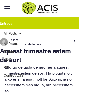
Entrada
All Posts
c.jara
All Posts
12 feb
1 min de lectura
Aquest trimestre estem
Tallers
de sort
UEC
El grup de tarda de jardineria aquest 
PFI
trimestre estem de sort. Ha plogut molt i 
Centre ACIS
aixó ens ha anat molt bé. Això sí, ja no 
necessitem més aigua, ara necessitem 
sol...