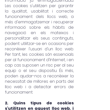
informació ja emmagatzemada.
Les cookies s'utilitzen per garantir
la qualitat, usabilitat i correcte
funcionament dels llocs web, a
més d'emmagatzemar i recuperar
informació sobre els hàbits de
navegació en els mateixos i
personalitzar els seus continguts,
podent utilitzar-se en ocasions per
reconèixer l'usuari d'un lloc web.
Per tant, les co
okies són essencials
per al funcionament d'Internet, i en
cap cas suposen un risc per al seu
equip o el seu dispositiu. És més,
poden ajudar-nos a reconèixer la
necessitat de millores en parts del
lloc web i a detectar errors de
funcionament.
2. Quins tipus de cookies
s'utilitzen en aquest lloc web, i