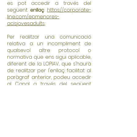
es pot accedir a través del
següent
enllaç
:
https://corporate-
line.com/epmenores-
acisjovesadults
;
Per realitzar una comunicació
relativa a un incompliment de
qualsevol altre protocol o
normativa que ens sigui aplicable,
diferent de la LOPIAV, que s'haurà
de realitzar per l'enllaç facilitat al
paràgraf anterior, podeu accedir
al Canal a través del següent
enllaç
:
https://corporate-
line.com/cnormativo-fundacioacis
.
AGRAÏMENT I SUPORT
Agraïm la col·laboració i el suport