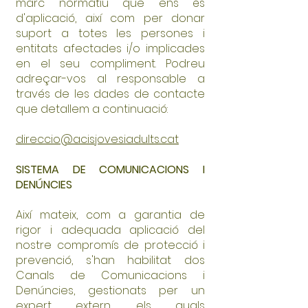
marc normatiu que ens és
d'aplicació, així com per donar
suport a totes les persones i
entitats afectades i/o implicades
en el seu compliment. Podreu
adreçar-vos al responsable a
través de les dades de contacte
que detallem a continuació:
direccio@acisjovesiadults.cat
SISTEMA DE COMUNICACIONS I
DENÚNCIES
Així mateix, com a garantia de
rigor i adequada aplicació del
nostre compromís de protecció i
prevenció, s'han habilitat dos
Canals de Comunicacions i
Denúncies, gestionats per un
expert extern, els quals