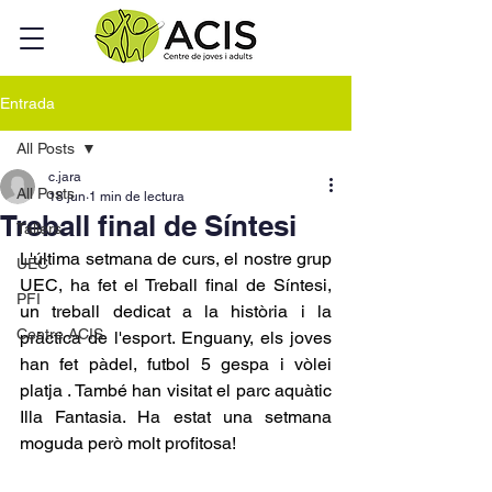
Entrada
All Posts
c.jara
All Posts
18 jun
1 min de lectura
Treball final de Síntesi
Tallers
L'última setmana de curs, el nostre grup 
UEC
UEC, ha fet el Treball final de Síntesi, 
PFI
un treball dedicat a la història i la 
Centre ACIS
pràctica de l'esport. Enguany, els joves 
han fet pàdel, futbol 5 gespa i vòlei 
platja . També han visitat el parc aquàtic 
Illa Fantasia. Ha estat una setmana 
moguda però molt profitosa!