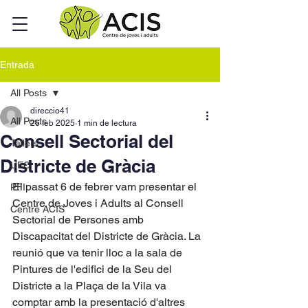
Entrada
All Posts
direccio41
All Posts
26 feb 2025
1 min de lectura
Consell Sectorial del
Tallers
Districte de Gràcia
UEC
El passat 6 de febrer vam presentar el 
PFI
Centre de Joves i Adults al Consell 
Centre ACIS
Sectorial de Persones amb 
Discapacitat del Districte de Gràcia. La 
reunió que va tenir lloc a la sala de 
Pintures de l'edifici de la Seu del 
Districte a la Plaça de la Vila va 
comptar amb la presentació d'altres 