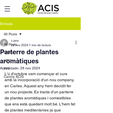
Entrada
All Posts
c.jara
All Posts
22 nov 2024
1 min de lectura
Parterre de plantes
Tallers
aromàtiques
UEC
Actualizado:
29 nov 2024
PFI
L'ú d'octubre vam començar el curs 
Centre ACIS
amb la incorporació d'un nou company, 
en Carles. Aquest any hem decidit fer 
un nou projecte. Es tracta d'un parterre 
de plantes aromàtiques i comestibles 
que ens està quedant molt bé. L'hem fet 
de plantes mediterrànies ja que 