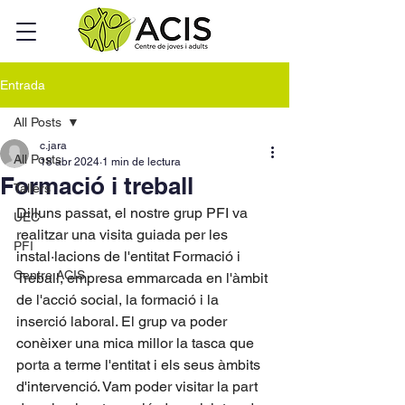
Entrada
All Posts
c.jara
All Posts
18 abr 2024
1 min de lectura
Formació i treball
Tallers
Dilluns passat, el nostre grup PFI va 
UEC
realitzar una visita guiada per les 
PFI
instal·lacions de l'entitat Formació i 
Centre ACIS
Treball, empresa emmarcada en l'àmbit 
de l'acció social, la formació i la 
inserció laboral. El grup va poder 
conèixer una mica millor la tasca que 
porta a terme l'entitat i els seus àmbits 
d'intervenció. Vam poder visitar la part 