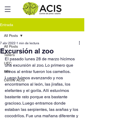
Entrada
All Posts
7 abr 2022
1 min de lectura
All Posts
Excursión al zoo
Tallers
El pasado lunes 28 de marzo hicimos 
UEC
una excursión al zoo. Lo primero que 
vimos al entrar fueron los camellos. 
PFI
Luego fuimos avanzando y nos 
Centre ACIS
encontramos al león, las jirafas, los 
elefantes y el gorila. Allí estuvimos 
bastante rato porque era bastante 
gracioso. Luego entramos donde 
estaban las serpientes, las arañas y los 
cocodrilos. Fue una mañana diferente y 