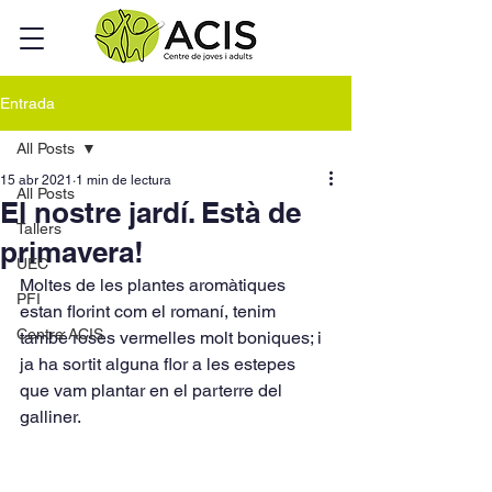
Entrada
All Posts
15 abr 2021
1 min de lectura
All Posts
El nostre jardí. Està de
Tallers
primavera!
UEC
Moltes de les plantes aromàtiques 
PFI
estan florint com el romaní, tenim 
Centre ACIS
també roses vermelles molt boniques; i 
ja ha sortit alguna flor a les estepes 
que vam plantar en el parterre del 
galliner.