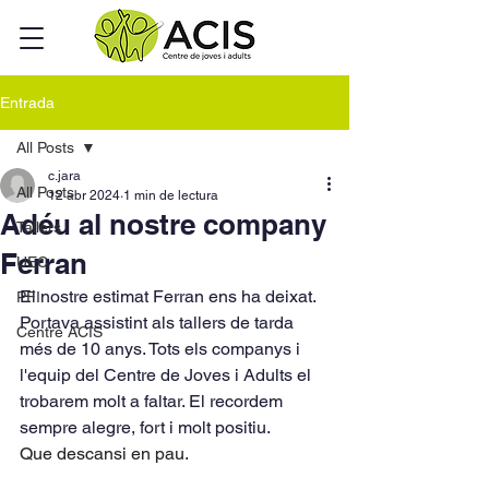
Entrada
All Posts
c.jara
All Posts
12 abr 2024
1 min de lectura
Adéu al nostre company
Tallers
Ferran
UEC
El nostre estimat Ferran ens ha deixat. 
PFI
Portava assistint als tallers de tarda 
Centre ACIS
més de 10 anys. Tots els companys i 
l'equip del Centre de Joves i Adults el 
trobarem molt a faltar. El recordem 
sempre alegre, fort i molt positiu.
Que descansi en pau.